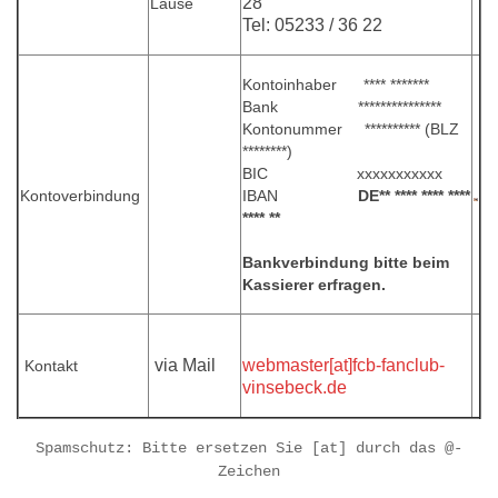
28
Lause
Tel: 05233 / 36 22
Kontoinhaber **** *******
Bank ***************
Kontonummer ********** (BLZ
********)
BIC xxxxxxxxxxx
Kontoverbindung
IBAN
DE** **** **** ****
**** **
Bankverbindung bitte beim
Kassierer erfragen.
via Mail
webmaster[at]fcb-fanclub-
Kontakt
vinsebeck.de
Spamschutz: Bitte
ersetzen
Sie [
at
] durch das @-
Zeichen