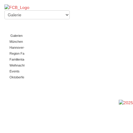
Galerien
München
Hannover-Fahrt
Region Fanclub
Familientag/Somerfest
Weihnachtsfeier
Events
Oktoberfest